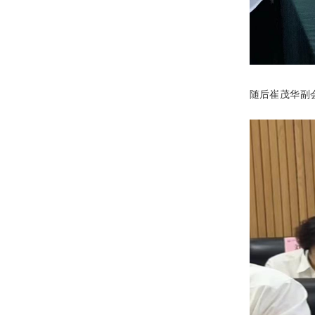
随后崔茂华副