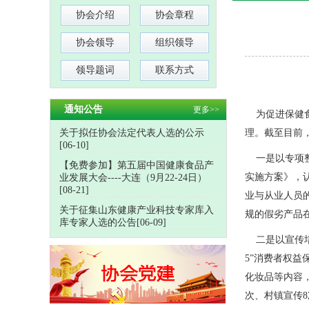
协会介绍
协会章程
协会领导
组织领导
领导题词
联系方式
通知公告
更多>>
为促进保健食
关于拟任协会法定代表人选的公示
理。截至目前，
[06-10]
一是以专项整
【免费参加】第五届中国健康食品产
实施方案》，
业发展大会----大连（9月22-24日）
[08-21]
业与从业人员
关于征集山东健康产业科技专家库入
规的假劣产品
库专家人选的公告[06-09]
二是以宣传培训
5”消费者权
化妆品等内容，
次、村镇宣传8