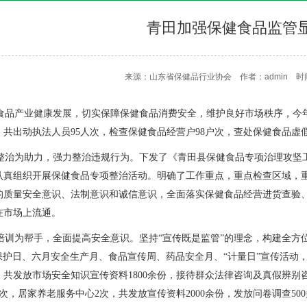
青田加强保健食品监管
来源：山东省保健品行业协会 作者：admin 时间：2
品产业健康发展，切实保障保健食品消费安全，维护良好市场秩序，今
共出动执法人员95人次，检查保健食品经营户98户次，查处保健食品虚
治为助力，强力整治违规行为。下发了《青田县保健食品专项治理攻坚
认真组织开展保健食品专项整治活动。明确了工作重点，重点检查区域，
的质量安全意识、法制意识和诚信意识，全面落实保健食品经营进货查验
在市场上流通。
为帮手，全面提高安全意识。坚持“宣传既是监管”的理念，构建全方位、
益保护日、六月安全生产月、食品宣传周、药品安全月、“计量日”宣传活动
共发放市场安全知识宣传资料1800余份，接待群众法律咨询及真假辨别咨
次，居家养老服务中心2次，共发放宣传资料2000余份，发放问卷调查50